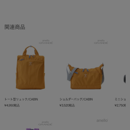
関連商品
トート型リュック/CABIN
ショルダーバッグ/CABIN
ミニショルダ
¥
4,950
税込
¥
3,520
税込
¥
2,750
税