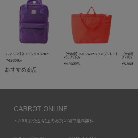
ハンドル付きリュック/CANDY
【大容量】33L 2WAYパッカブルトート
【大容量】
バッグ/TOY
ク/TOY
¥
4,950
税込
¥
4,290
税込
¥
5,390
税
おすすめ商品
CARROT ONLINE
7,700円(税込)以上のお買い物で送料無料