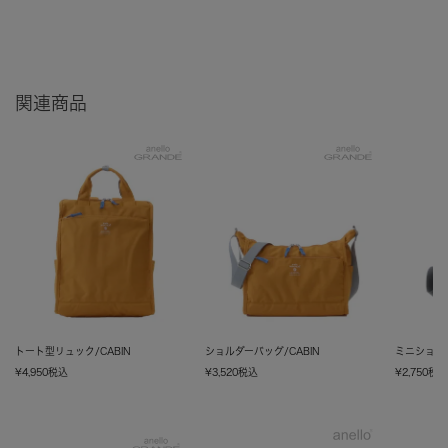
関連商品
トート型リュック/CABIN
ショルダーバッグ/CABIN
ミニショルダ
¥
4,950
税込
¥
3,520
税込
¥
2,750
税