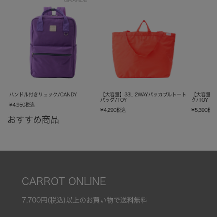
ハンドル付きリュック/CANDY
【大容量】33L 2WAYパッカブルトート
【大容量】
バッグ/TOY
ク/TOY
¥
4,950
税込
¥
4,290
税込
¥
5,390
税
おすすめ商品
CARROT ONLINE
7,700円(税込)以上のお買い物で送料無料