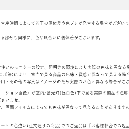
は生産時期によって若干の個体差や色ブレが発生する場合がござい
いる部分も同様に、色や風合いに個体差がございます。
お使いのモニターの設定、照明等の環境により実際の色味と異なる
ロボ等)により、室内で見る商品の色味・質感と異なって見える場
着用・その他の写真はイメージのため実際のお色と異なる場合がご
ーション画像）が室内/蛍光灯(昼白色)下で見る実際の商品の色
ださいませ。
定、画面フィルムによっても色味が異なって見えることがあります
ーとの色違い(注文通りの商品)でのご返品は「お客様都合での返