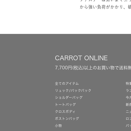
から強い負荷がかかり、
CARROT ONLINE
7,700円(税込)以上のお買い物で送料
全てのアイテム
特
リュック/バックパック
ラ
ショルダーバッグ
今
トートバッグ
新
クロスボディ
ニ
ボストンバッグ
ロ
小物
バ