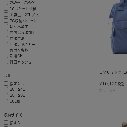
2WAY・3WAY
10ポケット仕様
大容量：20L以上
PC収納ポケット
はっ水加工
両面はっ水加工
耐水生地
止水ファスナー
お財布機能
洗濯OK
背面メッシュ
口金リュック (L)/
容量
指定なし
¥
10,120
税込
20 - 24L
カラー5色
25 - 29L
30L以上
収納サイズ
指定なし