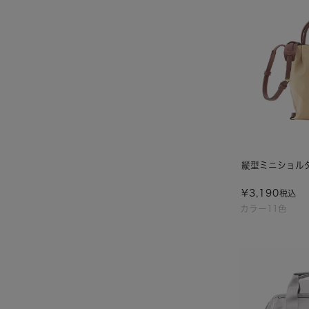
縦型ミニショル
¥
3,190
税込
カラー11色