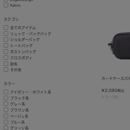
fulcro
カテゴリ
全てのアイテム
リュック・バックパック
ショルダーバッグ
トートバッグ
ボストンバッグ
クロスボディ
財布
その他
カードケース/CRO
カラー
¥
2,090
税込
アイボリー・ホワイト系
カラー5色
ブラック系
グレー系
ブラウン系
ベージュ系
ブルー系
グリーン系