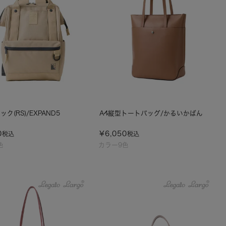
ク(RS)/EXPAND5
A4縦型トートバッグ/かるいかばん
0
¥
6,050
税込
税込
色
カラー9色