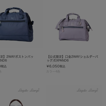
定】2WAYボストンバッ
【公式限定】口金2WAYショルダーバ
AND6
ッグ/EXPAND6
0
¥
6,050
税込
税込
色
カラー4色