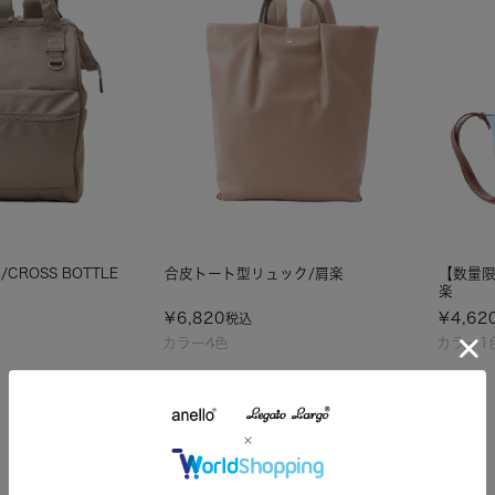
CROSS BOTTLE
合皮トート型リュック/肩楽
【数量限
楽
¥
6,820
¥
4,62
税込
カラー4色
カラー1