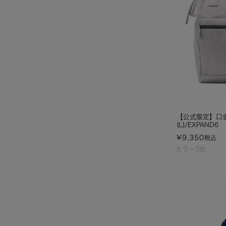
【公式限定】口
(L)/EXPAND6
¥
9,350
税込
カラー3色