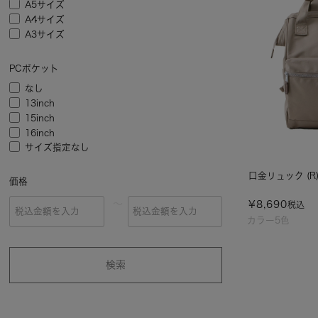
A5サイズ
A4サイズ
A3サイズ
PCポケット
なし
13inch
15inch
16inch
サイズ指定なし
口金リュック (R)/
価格
～
¥
8,690
税込
カラー5色
検索