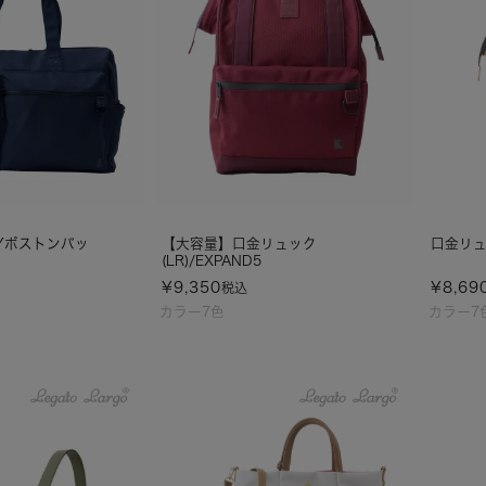
Yボストンバッ
【大容量】口金リュック
口金リュッ
(LR)/EXPAND5
¥
9,350
¥
8,69
税込
カラー7色
カラー7