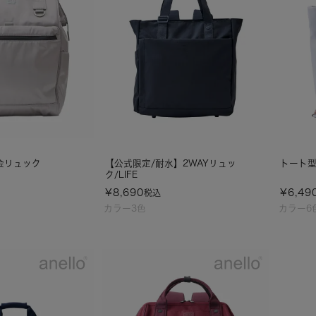
金リュック
【公式限定/耐水】2WAYリュッ
トート型
ク/LIFE
¥
8,690
¥
6,49
税込
カラー3色
カラー6