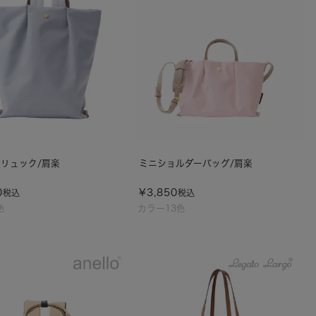
リュック/肩楽
ミニショルダーバッグ/肩楽
0
¥
3,850
税込
税込
色
カラー13色