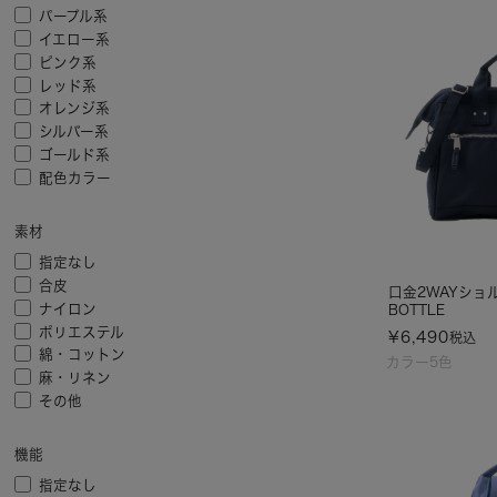
パープル系
イエロー系
ピンク系
レッド系
オレンジ系
シルバー系
ゴールド系
配色カラー
素材
指定なし
合皮
口金2WAYショル
ナイロン
BOTTLE
ポリエステル
¥
6,490
税込
綿・コットン
カラー5色
麻・リネン
その他
機能
指定なし