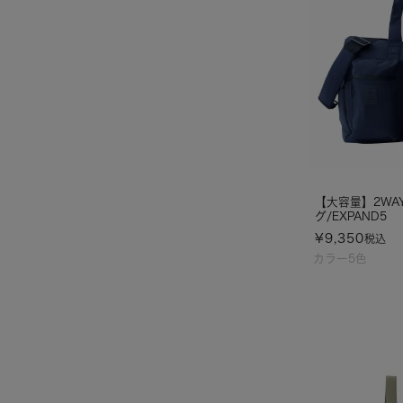
【大容量】2WA
グ/EXPAND5
¥
9,350
税込
カラー5色