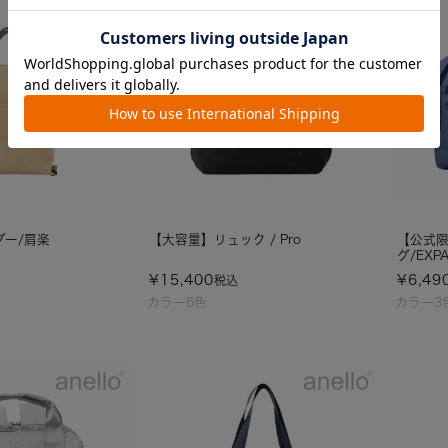
ダー/肩楽
【大容量】リュック / Pro
【公式限
グ/EXP
¥
15,400
¥
6,49
税込
カラー6色
カラー3