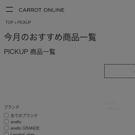
TOP
PICKUP
今月のおすすめ商品一覧
PICKUP 商品一覧
107
件中
ブランド
1
-
40
件表示
全てのブランド
anello
anello GRANDE
LegatoLargo