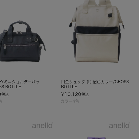
AYミニショルダーバッ
口金リュック (L) 配色カラー/CROSS
SS BOTTLE
BOTTLE
0
¥
10,120
税込
税込
色
カラー4色