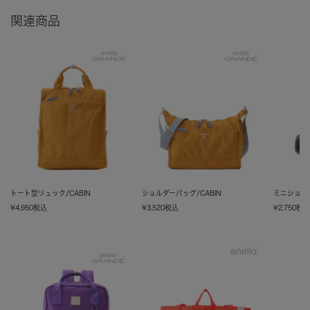
関連商品
トート型リュック/CABIN
ショルダーバッグ/CABIN
ミニショルダ
¥
4,950
税込
¥
3,520
税込
¥
2,750
税