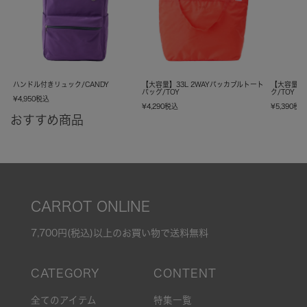
ハンドル付きリュック/CANDY
【大容量】33L 2WAYパッカブルトート
【大容量】
バッグ/TOY
ク/TOY
¥
4,950
税込
¥
4,290
税込
¥
5,390
税
おすすめ商品
CARROT ONLINE
7,700円(税込)以上のお買い物で送料無料
全てのアイテム
特集一覧