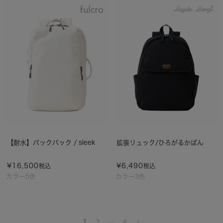
【耐水】バックパック / sleek
拡張リュック/ひろがるかばん
¥
16,500
¥
6,490
税込
税込
カラー5色
カラー3色
1
2
…
4