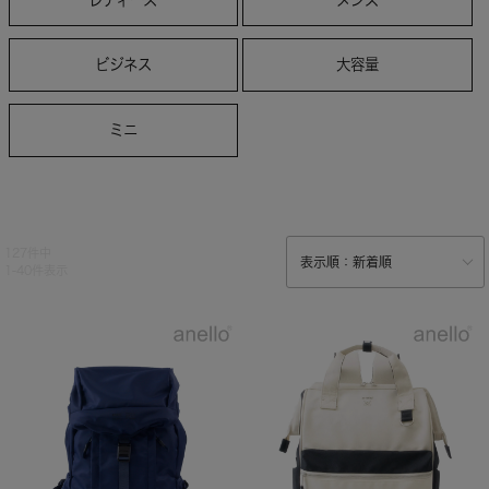
ビジネス
大容量
ミニ
127
件中
1
-
40
件表示