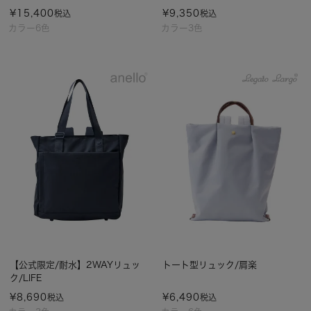
¥
15,400
¥
9,350
税込
税込
カラー6色
カラー3色
【公式限定/耐水】2WAYリュッ
トート型リュック/肩楽
ク/LIFE
¥
8,690
¥
6,490
税込
税込