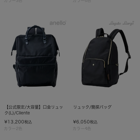
カラー3色
カラー6色
【公式限定/大容量】口金リュッ
リュック/簡探バッグ
ク(L)/Cliente
¥
13,200
¥
6,050
税込
税込
カラー2色
カラー4色