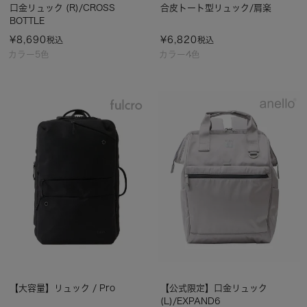
口金リュック (R)/CROSS
合皮トート型リュック/肩楽
BOTTLE
¥
8,690
¥
6,820
税込
税込
カラー5色
カラー4色
【大容量】リュック / Pro
【公式限定】口金リュック
(L)/EXPAND6