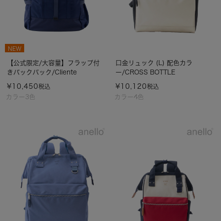
NEW
【公式限定/大容量】フラップ付
口金リュック (L) 配色カラ
きバックパック/Cliente
ー/CROSS BOTTLE
¥
10,450
¥
10,120
税込
税込
カラー3色
カラー4色