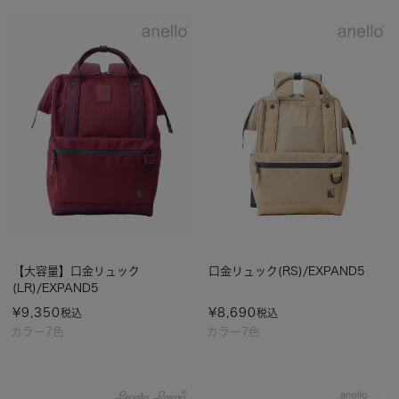
【大容量】口金リュック
口金リュック(RS)/EXPAND5
(LR)/EXPAND5
¥
9,350
¥
8,690
税込
税込
カラー7色
カラー7色