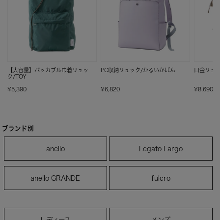
【大容量】パッカブル巾着リュッ
PC収納リュック/かるいかばん
口金リュック
ク/TOY
¥5,390
¥6,820
¥8,690
ブランド別
anello
Legato Largo
anello GRANDE
fulcro
レディース
メンズ