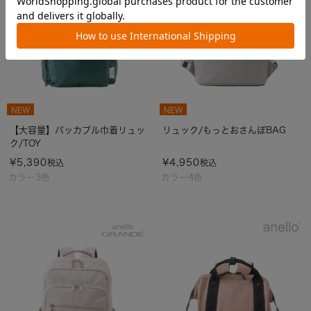
NEW
NEW
【大容量】パッカブル巾着リュッ
リュック/もっとおさんぽBAG
ク/TOY
¥
5,390
¥
4,950
税込
税込
カラー3色
カラー4色