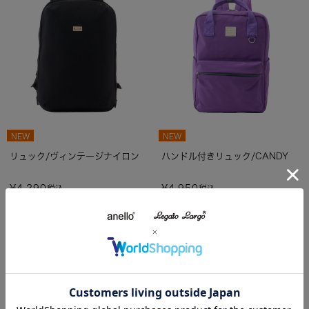
NEW
NEW
リュック/ヴィンテージナイロン
ハンドル付きリュック/CANDY
¥
4,290
¥
4,950
税込
税込
カラー5色
カラー10色