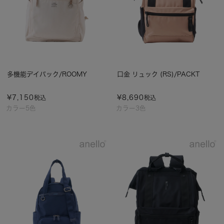
多機能デイパック/ROOMY
口金 リュック (RS)/PACKT
¥
7,150
¥
8,690
税込
税込
カラー5色
カラー3色