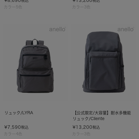
¥
8,690
¥
13,200
税込
税込
カラー5色
カラー3色
リュック/LYRA
【公式限定/大容量】耐水多機能
リュック/Cliente
¥
7,590
¥
13,200
税込
税込
カラー4色
カラー3色