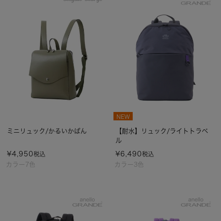
NEW
ミニリュック/かるいかばん
【耐水】リュック/ライトトラベ
ル
¥
4,950
¥
6,490
税込
税込
カラー7色
カラー3色