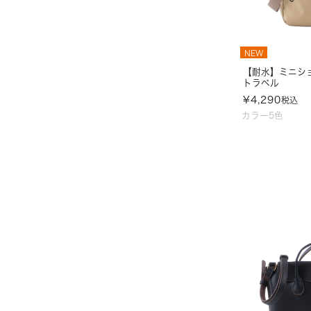
NEW
【耐水】ミニシ
トラベル
¥
4,290
税込
カラー5色