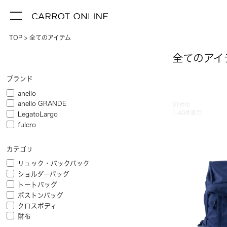
TOP
全てのアイテム
全てのアイ
ブランド
anello
anello GRANDE
91
件中
1
-
40
件表示
LegatoLargo
fulcro
カテゴリ
リュック・バックパック
ショルダーバッグ
トートバッグ
ボストンバッグ
クロスボディ
財布