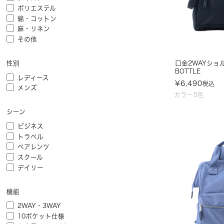
ポリエステル
綿・コットン
麻・リネン
その他
口金2WAYショル
性別
BOTTLE
レディース
¥
6,490
税込
メンズ
カラー5色
シーン
ビジネス
トラベル
ペアレンツ
スクール
デイリー
機能
2WAY・3WAY
10ポケット仕様