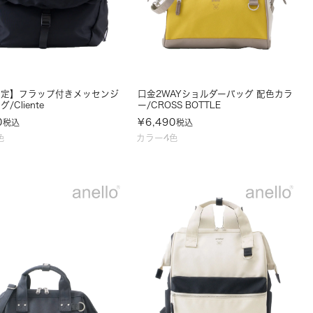
限定】フラップ付きメッセンジ
口金2WAYショルダーバッグ 配色カラ
/Cliente
ー/CROSS BOTTLE
0
¥
6,490
税込
税込
色
カラー4色