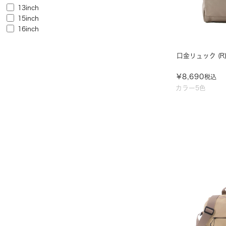
13inch
15inch
16inch
口金リュック (R)/
¥
8,690
税込
カラー5色