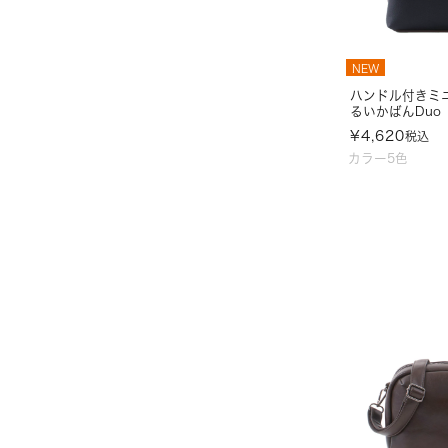
NEW
ハンドル付きミ
るいかばんDuo
¥
4,620
税込
カラー5色