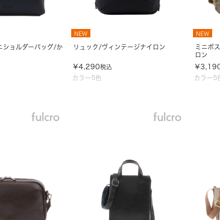
NEW
NEW
ニショルダーバッグ/か
リュック/ヴィンテージナイロン
ミニボス
ロン
¥
4,290
¥
3,19
税込
カラー5色
カラー5