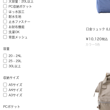
大容量：20L以上
PC収納ポケット
はっ水加工
耐水生地
止水ファスナー
お財布機能
口金リュック (L)/
洗濯OK
背面メッシュ
¥
10,120
税込
カラー5色
容量
20 - 24L
25 - 29L
30L以上
収納サイズ
A5サイズ
A4サイズ
A3サイズ
PCポケット