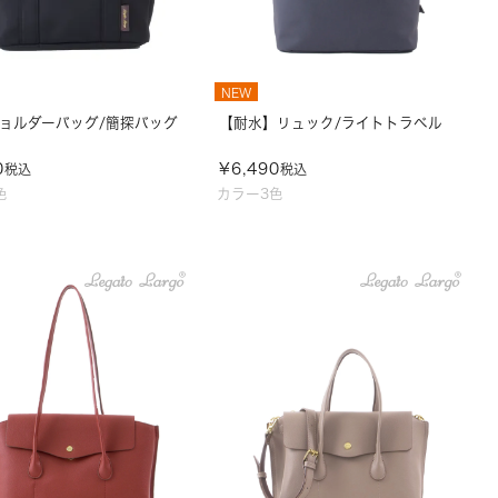
NEW
ショルダーバッグ/簡探バッグ
【耐水】リュック/ライトトラベル
0
¥
6,490
税込
税込
色
カラー3色