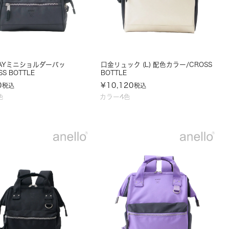
AYミニショルダーバッ
口金リュック (L) 配色カラー/CROSS
SS BOTTLE
BOTTLE
0
¥
10,120
税込
税込
色
カラー4色