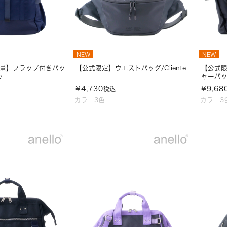
NEW
NEW
容量】フラップ付きバッ
【公式限定】ウエストバッグ/Cliente
【公式
e
ャーバッグ
¥
4,730
¥
9,68
税込
カラー3色
カラー3