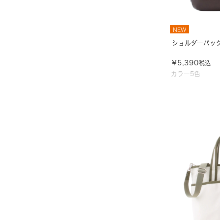
NEW
ショルダーバッグ/
¥
5,390
税込
カラー5色