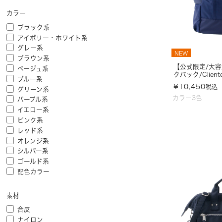
カラー
ブラック系
アイボリー・ホワイト系
グレー系
NEW
ブラウン系
【公式限定/大
ベージュ系
クパック/Client
ブルー系
¥
10,450
税込
グリーン系
カラー3色
パープル系
イエロー系
ピンク系
レッド系
オレンジ系
シルバー系
ゴールド系
配色カラー
素材
合皮
ナイロン