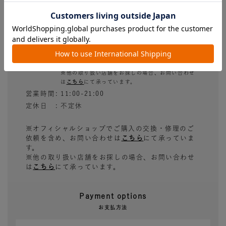
住所
大阪府大阪市中央区南船場3丁目11番3
号 プレリー心斎橋筋ビル1F
アクセス
Osaka Metro 御堂筋線「心斎橋駅 ２番
出口」徒歩3分
クリスタ長堀「北8出口」徒歩1分
TEL
06-4963-3350
※他の取り扱い店舗をお探しの場合、お問い合わせ
は
こちら
にて承っています。
営業時間
11:00-21:00
定休日
不定休
※オフィシャルショップでご購入の交換・修理のご
依頼を含め、お問い合わせは
こちら
にて承っていま
す。
※他の取り扱い店舗をお探しの場合、お問い合わせ
は
こちら
にて承っています。
Payment options
お支払方法