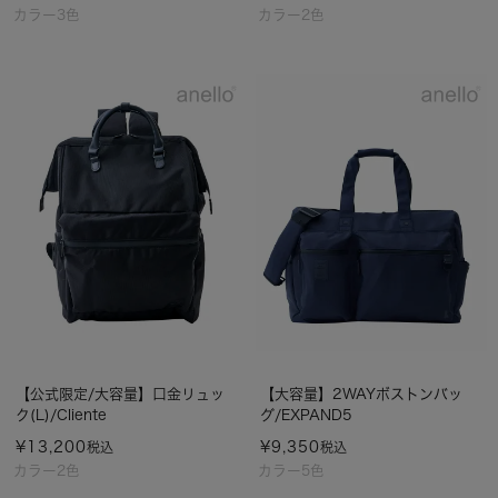
カラー3色
カラー2色
【公式限定/大容量】口金リュッ
【大容量】2WAYボストンバッ
ク(L)/Cliente
グ/EXPAND5
¥
13,200
¥
9,350
税込
税込
カラー2色
カラー5色