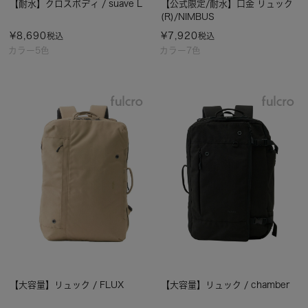
【耐水】クロスボディ / suave L
【公式限定/耐水】口金 リュック
(R)/NIMBUS
¥
8,690
¥
7,920
税込
税込
カラー5色
カラー7色
【大容量】リュック / FLUX
【大容量】リュック / chamber