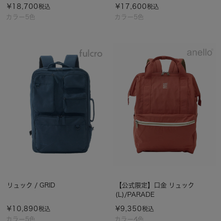
¥
18,700
¥
17,600
税込
税込
カラー5色
カラー5色
リュック / GRID
【公式限定】口金 リュック
(L)/PARADE
¥
10,890
¥
9,350
税込
税込
カラー5色
カラー4色