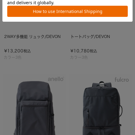
2WAY多機能 リュック/DEVON
トートバッグ/DEVON
¥
13,200
¥
10,780
税込
税込
カラー3色
カラー3色