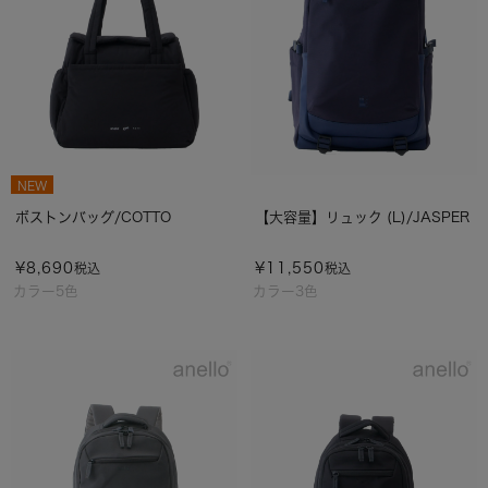
NEW
ボストンバッグ/COTTO
【大容量】リュック (L)/JASPER
¥
8,690
¥
11,550
税込
税込
カラー5色
カラー3色