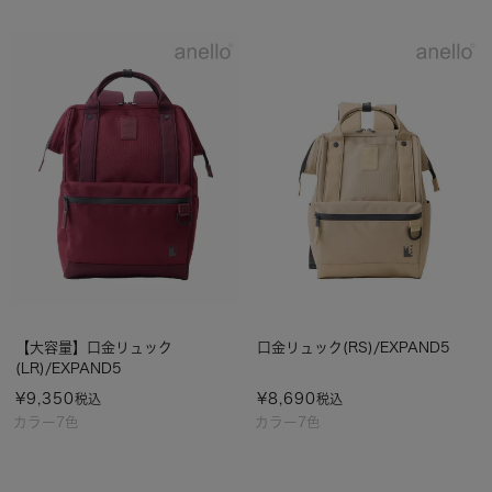
【大容量】口金リュック
口金リュック(RS)/EXPAND5
(LR)/EXPAND5
¥
9,350
¥
8,690
税込
税込
カラー7色
カラー7色