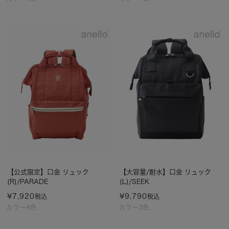
【公式限定】口金 リュック
【大容量/耐水】口金 リュック
(R)/PARADE
(L)/SEEK
¥
7,920
¥
9,790
税込
税込
カラー4色
カラー3色