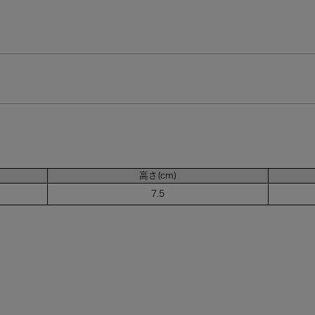
高さ(cm)
7.5