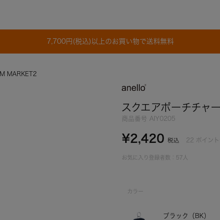
7,700円(税込)以上のお買い物で送料無料
 MARKET2
スクエアポーチチャーム
商品番号
AIY0205
¥
2,420
22
ポイント
税込
お気に入り登録者数：
57
人
カラー
ブラック（BK）