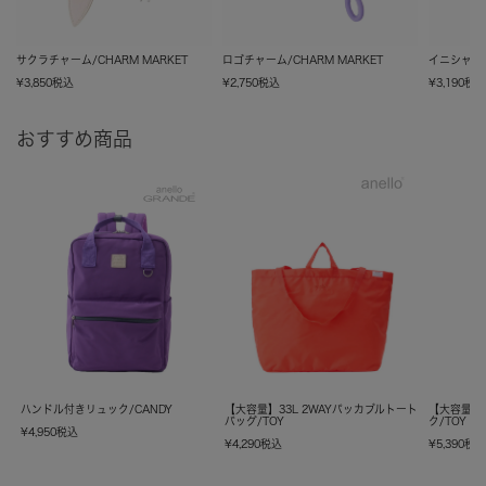
サクラチャーム/CHARM MARKET
ロゴチャーム/CHARM MARKET
イニシャルチ
¥
3,850
税込
¥
2,750
税込
¥
3,190
税
おすすめ商品
ハンドル付きリュック/CANDY
【大容量】33L 2WAYパッカブルトート
【大容量】
バッグ/TOY
ク/TOY
¥
4,950
税込
¥
4,290
税込
¥
5,390
税