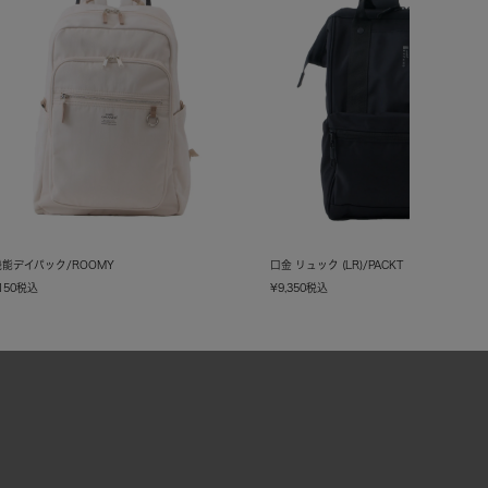
能デイパック/ROOMY
口金 リュック (LR)/PACKT
150
税込
¥
9,350
税込