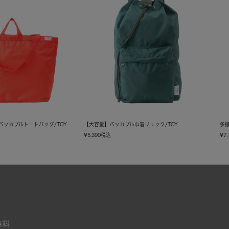
Yパッカブルトートバッグ/TOY
【大容量】パッカブル巾着リュック/TOY
多機
¥
5,390
税込
¥
7,
無料