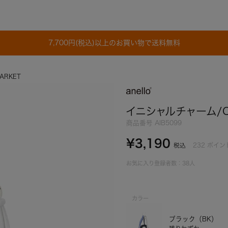
7,700円(税込)以上のお買い物で送料無料
ARKET
イニシャルチャーム/C
商品番号
AIB5099
¥
3,190
232
ポイン
税込
お気に入り登録者数：
38
人
カラー
ブラック（BK）