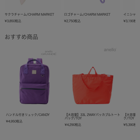
サクラチャーム/CHARM MARKET
ロゴチャーム/CHARM MARKET
イニシャルチ
¥
3,850
税込
¥
2,750
税込
¥
3,190
税
おすすめ商品
ハンドル付きリュック/CANDY
【大容量】33L 2WAYパッカブルトート
【大容量】
バッグ/TOY
ク/TOY
¥
4,950
税込
¥
4,290
税込
¥
5,390
税