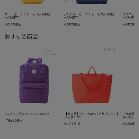
ボートポーチチャーム /CHARM
シリンダーポーチチャーム/CHARM
スクエアポ
MARKET2
MARKET2
MARKET2
¥
2,090
税込
¥
2,420
税込
¥
2,420
税
おすすめ商品
ハンドル付きリュック/CANDY
【大容量】33L 2WAYパッカブルトート
【大容量】
バッグ/TOY
ク/TOY
¥
4,950
税込
¥
4,290
税込
¥
5,390
税