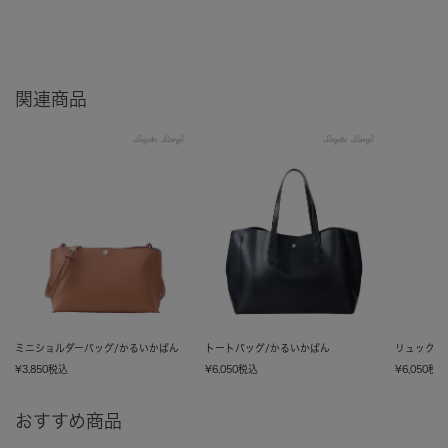
関連商品
ミニショルダーバッグ/かるいかばん
トートバッグ/かるいかばん
リュック/
¥
3,850
税込
¥
6,050
税込
¥
6,050
税
おすすめ商品