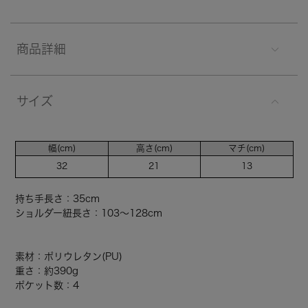
商品詳細
サイズ
幅(cm)
高さ(cm)
マチ(cm)
32
21
13
持ち手長さ：35cm
ショルダー紐長さ：103～128cm
素材：ポリウレタン(PU)
重さ：約390g
ポケット数：4