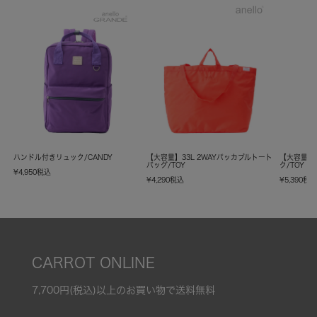
ハンドル付きリュック/CANDY
【大容量】33L 2WAYパッカブルトート
【大容量】
バッグ/TOY
ク/TOY
¥
4,950
税込
¥
4,290
税込
¥
5,390
税
CARROT ONLINE
7,700円(税込)以上のお買い物で送料無料