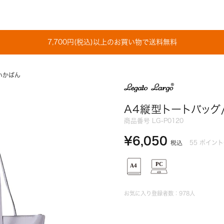
7,700円(税込)以上のお買い物で送料無料
いかばん
A4縦型トートバッグ
商品番号
LG-P0120
¥
6,050
55
ポイント
税込
お気に入り登録者数：
978
人