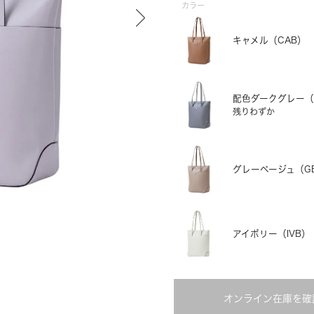
カラー
キャメル（CAB）
配色ダークグレー（
残りわずか
グレーベージュ（G
ブラック
アイボリー（IVB）
オンライン在庫を確
配色ライトグレー（