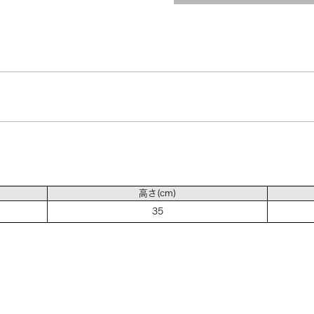
ラベンダー（LVB）
残りわずか
オリーブ（OLB）
ブラック（BKB）
高さ(cm)
35
配色ダークブラウン
在庫なし