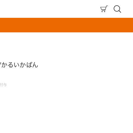
×
/かるいかばん
付与