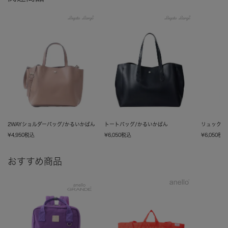
2WAYショルダーバッグ/かるいかばん
トートバッグ/かるいかばん
リュック/
¥
4,950
税込
¥
6,050
税込
¥
6,050
税
おすすめ商品