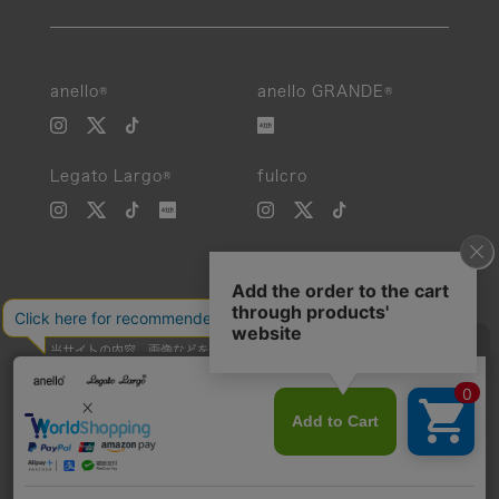
anello®
anello GRANDE®
Legato Largo®
fulcro
当サイトの内容、画像などを無断で複製、転載、第三者への譲渡などを
行うことを固く禁止いたします。
Unauthorized reproduction, duplication, or redistribution of any
images or content from this website is strictly prohibited.
©Carrotcompany Co.,Ltd 2016 All Rights reserved.