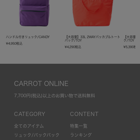
ハンドル付きリュック/CANDY
【大容量】33L 2WAYパッカブルトート
【大容量】
バッグ/TOY
ク/TOY
¥
4,950
税込
¥
4,290
税込
¥
5,390
税
CARROT ONLINE
7,700円(税込)以上のお買い物で送料無料
全てのアイテム
特集一覧
リュック/バックパック
ランキング