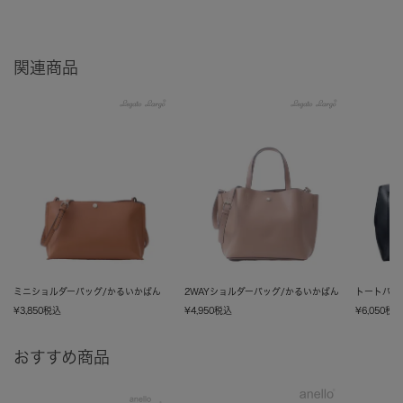
関連商品
ミニショルダーバッグ/かるいかばん
2WAYショルダーバッグ/かるいかばん
トートバッ
¥
3,850
税込
¥
4,950
税込
¥
6,050
税
おすすめ商品