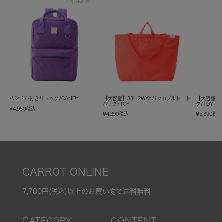
ハンドル付きリュック/CANDY
【大容量】33L 2WAYパッカブルトート
【大容量】
バッグ/TOY
ク/TOY
¥
4,950
税込
¥
4,290
税込
¥
5,390
税
CARROT ONLINE
7,700円(税込)以上のお買い物で送料無料