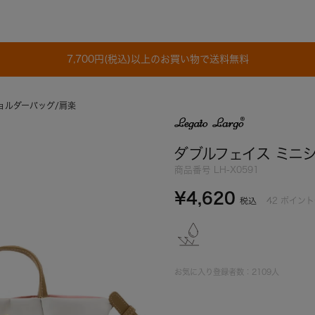
7,700円(税込)以上のお買い物で送料無料
ョルダーバッグ/肩楽
ダブルフェイス ミニ
商品番号
LH-X0591
¥
4,620
42
ポイント
税込
お気に入り登録者数：
2109
人