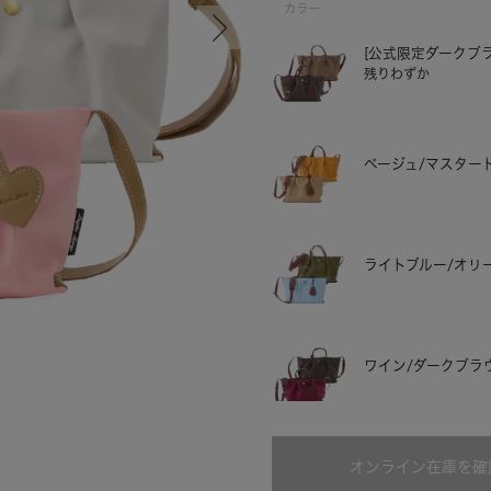
カラー
[公式限定ダークブ
残りわずか
ベージュ/マスター
ライトブルー/オリー
ミントグリーン/アイボリー
ワイン/ダークブラウ
オンライン在庫を確
ダークグリーン/ネ