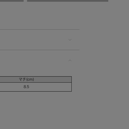
ージュ（MGBE）
カートに入れる
GY）
カートに入れる
ボリー（MGRIV）
カートに入れる
マチ(cm)
8.5
クブラウン（LBDB）
入荷お知らせ
IBR）
入荷お知らせ