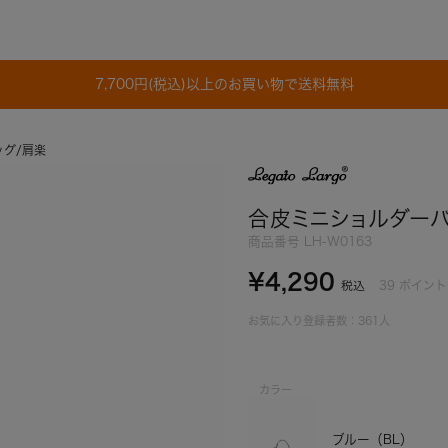
7,700円(税込)以上のお買い物で送料無料
グ/肩楽
合皮ミニショルダーバ
商品番号
LH-W0163
¥
4,290
39
ポイント
税込
お気に入り登録者数：
361
人
カラー
ブルー（BL）