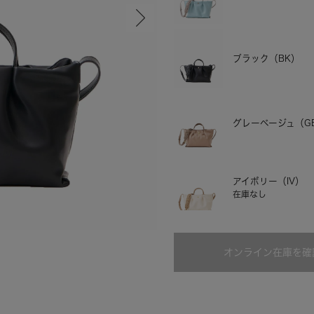
ブラック（BK）
グレーベージュ（G
アイボリー（IV）
在庫なし
ブルー
オンライン在庫を確
シルバー（SI）