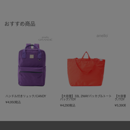
おすすめ商品
ハンドル付きリュック/CANDY
【大容量】33L 2WAYパッカブルトート
【大容量】
バッグ/TOY
ク/TOY
¥
4,950
税込
¥
4,290
税込
¥
5,390
税