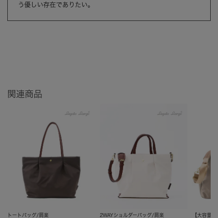
う優しい存在でありたい。
関連商品
トートバッグ/肩楽
2WAYショルダーバッグ/肩楽
【大容量】