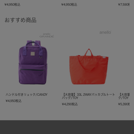
¥
4,950
税込
¥
4,950
税込
¥
7,590
税
おすすめ商品
ハンドル付きリュック/CANDY
【大容量】33L 2WAYパッカブルトート
【大容量】
バッグ/TOY
ク/TOY
¥
4,950
税込
¥
4,290
税込
¥
5,390
税