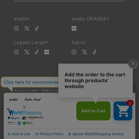
anello®
anello GRANDE®
Legato Largo®
fulcro
当サイトの内容、画像などを無断で複製、転載、第三者への譲渡などを
行うことを固く禁止いたします。
Unauthorized reproduction, duplication, or redistribution of any
images or content from this website is strictly prohibited.
©Carrotcompany Co.,Ltd 2016 All Rights reserved.