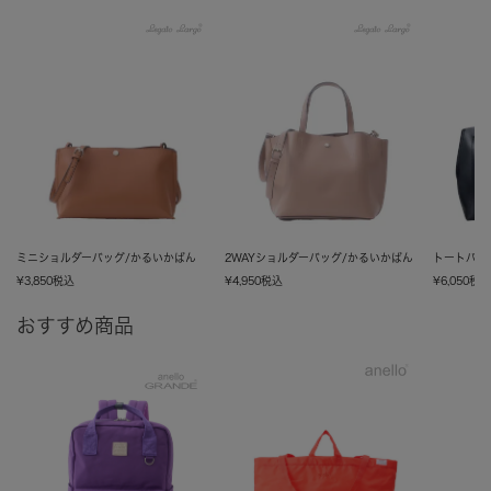
ミニショルダーバッグ/かるいかばん
2WAYショルダーバッグ/かるいかばん
トートバッ
¥
3,850
税込
¥
4,950
税込
¥
6,050
税
おすすめ商品