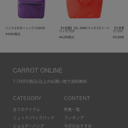
ハンドル付きリュック/CANDY
【大容量】33L 2WAYパッカブルトート
【大容量】
バッグ/TOY
ク/TOY
¥
4,950
税込
¥
4,290
税込
¥
5,390
税
CARROT ONLINE
7,700円(税込)以上のお買い物で送料無料
全てのアイテム
特集一覧
リュック/バックパック
ランキング
ショルダーバッグ
今月のおすすめ