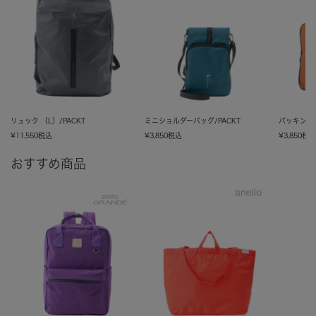
リュック （L）/PACKT
ミニショルダーバッグ/PACKT
パッキングバ
¥
11,550
税込
¥
3,850
税込
¥
3,850
税
おすすめ商品