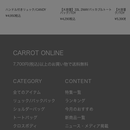
ハンドル付きリュック/CANDY
【大容量】33L 2WAYパッカブルトート
【大容量】
バッグ/TOY
ク/TOY
¥
4,950
税込
¥
4,290
税込
¥
5,390
税
CARROT ONLINE
7,700円(税込)以上のお買い物で送料無料
全てのアイテム
特集一覧
リュック/バックパック
ランキング
ショルダーバッグ
今月のおすすめ
トートバッグ
新商品一覧
クロスボディ
ニュース・メディア掲載