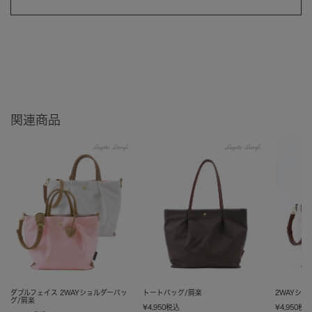
関連商品
ダブルフェイス 2WAYショルダーバッ
トートバッグ/肩楽
2WAYシ
グ/肩楽
¥
4,950
税込
¥
4,950
税