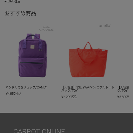
¥
6,820
税込
おすすめ商品
ハンドル付きリュック/CANDY
【大容量】33L 2WAYパッカブルトート
【大容量】
バッグ/TOY
ク/TOY
¥
4,950
税込
¥
4,290
税込
¥
5,390
税
CARROT ONLINE