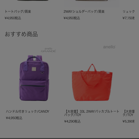
トートバッグ/肩楽
2WAYショルダーバッグ/肩楽
リュック/
¥
4,950
税込
¥
4,950
税込
¥
7,150
税
おすすめ商品
ハンドル付きリュック/CANDY
【大容量】33L 2WAYパッカブルトート
【大容量】
バッグ/TOY
ク/TOY
¥
4,950
税込
¥
4,290
税込
¥
5,390
税