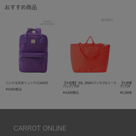
おすすめ商品
ハンドル付きリュック/CANDY
【大容量】33L 2WAYパッカブルトート
【大容量】
バッグ/TOY
ク/TOY
¥
4,950
税込
¥
4,290
税込
¥
5,390
税
CARROT ONLINE