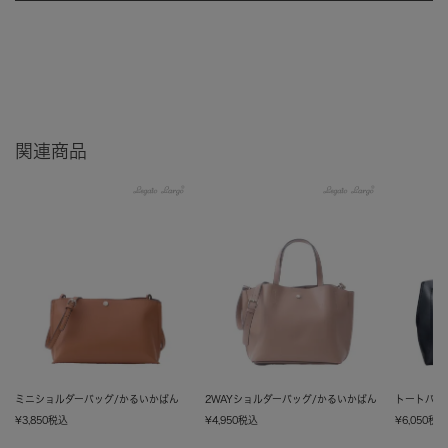
関連商品
ミニショルダーバッグ/かるいかばん
2WAYショルダーバッグ/かるいかばん
トートバッ
¥
3,850
税込
¥
4,950
税込
¥
6,050
税