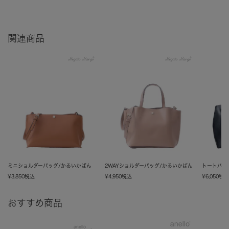
関連商品
ミニショルダーバッグ/かるいかばん
2WAYショルダーバッグ/かるいかばん
トートバッ
¥
3,850
税込
¥
4,950
税込
¥
6,050
税
おすすめ商品