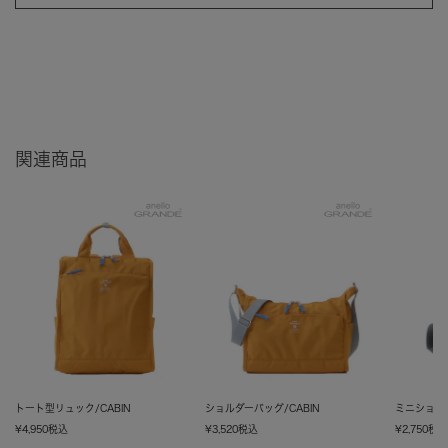
関連商品
トート型リュック/CABIN
ショルダーバッグ/CABIN
ミニショルダ
¥
4,950
税込
¥
3,520
税込
¥
2,750
税