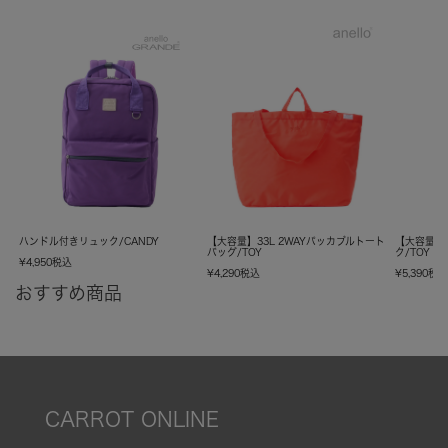
ハンドル付きリュック/CANDY
【大容量】33L 2WAYパッカブルトート
【大容量】
バッグ/TOY
ク/TOY
¥
4,950
税込
¥
4,290
税込
¥
5,390
税
おすすめ商品
CARROT ONLINE