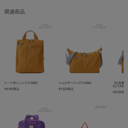
関連商品
トート型リュック/CABIN
ショルダーバッグ/CABIN
【大容量】
(L)/CABIN
¥
4,950
税込
¥
3,520
税込
¥
6,050
税