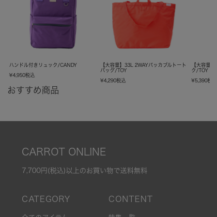
ハンドル付きリュック/CANDY
【大容量】33L 2WAYパッカブルトート
【大容量】
バッグ/TOY
ク/TOY
¥
4,950
税込
¥
4,290
税込
¥
5,390
税
おすすめ商品
CARROT ONLINE
7,700円(税込)以上のお買い物で送料無料