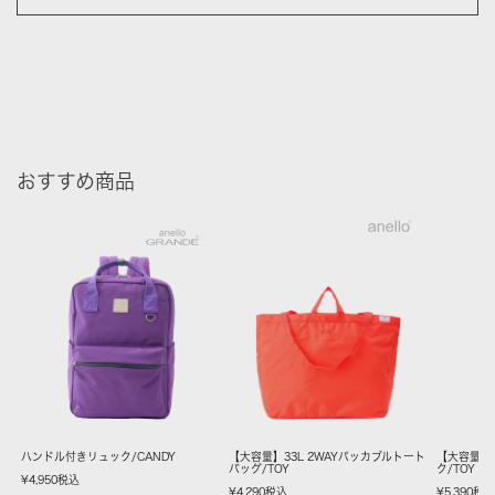
おすすめ商品
ハンドル付きリュック/CANDY
【大容量】33L 2WAYパッカブルトート
【大容量】
バッグ/TOY
ク/TOY
¥
4,950
税込
¥
4,290
税込
¥
5,390
税