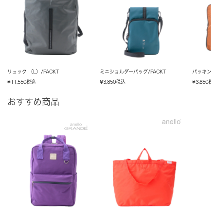
リュック （L）/PACKT
ミニショルダーバッグ/PACKT
パッキングバ
¥
11,550
税込
¥
3,850
税込
¥
3,850
税
おすすめ商品