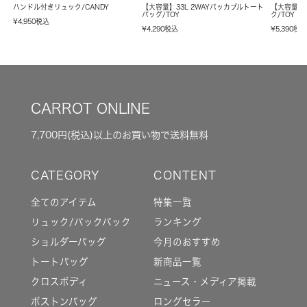
ハンドル付きリュック/CANDY
【大容量】33L 2WAYパッカブルトート
【大容量】
バッグ/TOY
ク/TOY
¥
4,950
税込
¥
4,290
税込
¥
5,390
税
CARROT ONLINE
7,700円(税込)以上のお買い物で送料無料
全てのアイテム
特集一覧
リュック/バックパック
ランキング
ショルダーバッグ
今月のおすすめ
トートバッグ
新商品一覧
クロスボディ
ニュース・メディア掲載
ボストンバッグ
ロングセラー