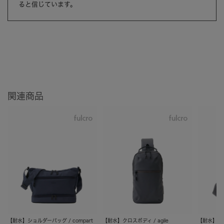
ると信じています。
関連商品
【耐水】ショルダーバッグ / compart
【耐水】クロスボディ / agile
【耐水】ミニ