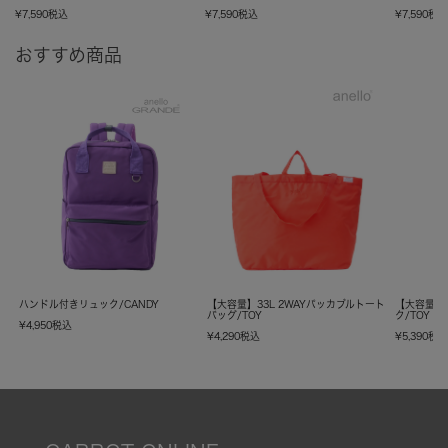
¥
7,590
税込
¥
7,590
税込
¥
7,590
税
おすすめ商品
ハンドル付きリュック/CANDY
【大容量】33L 2WAYパッカブルトート
【大容量】
バッグ/TOY
ク/TOY
¥
4,950
税込
¥
4,290
税込
¥
5,390
税