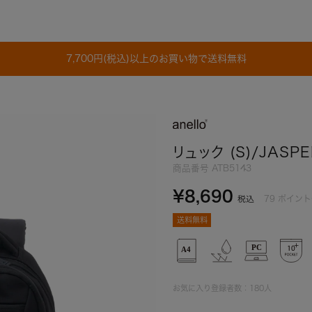
7,700円(税込)以上のお買い物で送料無料
リュック (S)/JASPE
商品番号
ATB5143
¥
8,690
79
ポイント
税込
送料無料
お気に入り登録者数：
180
人