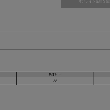
オンライン在庫を確
グリーン（SAX）
高さ(cm)
38