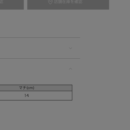
認
店舗在庫を確認
カートに入れる
マチ(cm)
14