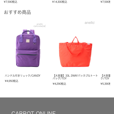
¥
7,590
税込
¥
14,300
税込
¥
7,590
税
おすすめ商品
ハンドル付きリュック/CANDY
【大容量】33L 2WAYパッカブルトート
【大容量】
バッグ/TOY
ク/TOY
¥
4,950
税込
¥
4,290
税込
¥
5,390
税
CARROT ONLINE