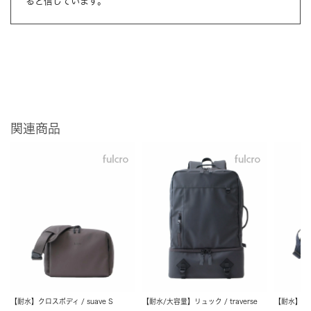
ると信じています。
関連商品
【耐水】クロスボディ / suave S
【耐水/大容量】リュック / traverse
【耐水】ショ