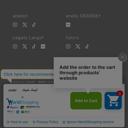
anello®
anello GRANDE®
Legato Largo®
fulcro
当サイトの内容、画像などを無断で複製、転載、第三者への譲渡などを
行うことを固く禁止いたします。
Unauthorized reproduction, duplication, or redistribution of any
images or content from this website is strictly prohibited.
©Carrotcompany Co.,Ltd 2016 All Rights reserved.