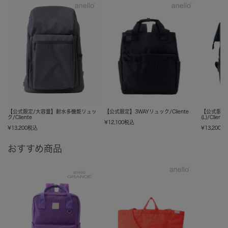
【公式限定/大容量】耐水多機能リュッ
【公式限定】3WAYリュック/Cliente
【公式限定
ク/Cliente
(L)/Cliente
¥
12,100
税込
¥
13,200
税込
¥
13,200
税
おすすめ商品