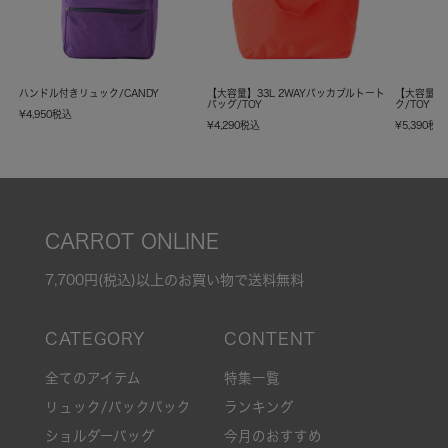
ハンドル付きリュック/CANDY
【大容量】33L 2WAYパッカブルトート
【大容量】
バッグ/TOY
ク/TOY
¥
4,950
税込
¥
4,290
税込
¥
5,390
税
CARROT ONLINE
7,700円(税込)以上のお買い物で送料無料
全てのアイテム
特集一覧
リュック/バックパック
ランキング
ショルダーバッグ
今月のおすすめ