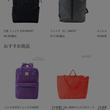
口金 リュック (LR)/PACKT
リュック （L）/PACKT
ミニショルダ
¥
9,350
税込
¥
11,550
税込
¥
3,850
税
おすすめ商品
ハンドル付きリュック/CANDY
【大容量】33L 2WAYパッカブルトート
【大容量】
バッグ/TOY
ク/TOY