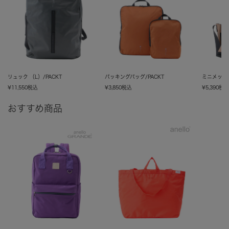
リュック （L）/PACKT
パッキングバッグ/PACKT
ミニメッセン
¥
11,550
税込
¥
3,850
税込
¥
5,390
税
おすすめ商品