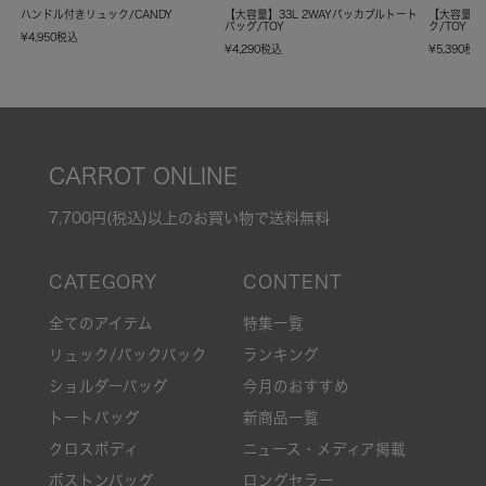
ハンドル付きリュック/CANDY
【大容量】33L 2WAYパッカブルトート
【大容量】
バッグ/TOY
ク/TOY
¥
4,950
税込
¥
4,290
税込
¥
5,390
税
CARROT ONLINE
7,700円(税込)以上のお買い物で送料無料
全てのアイテム
特集一覧
リュック/バックパック
ランキング
ショルダーバッグ
今月のおすすめ
トートバッグ
新商品一覧
クロスボディ
ニュース・メディア掲載
ボストンバッグ
ロングセラー