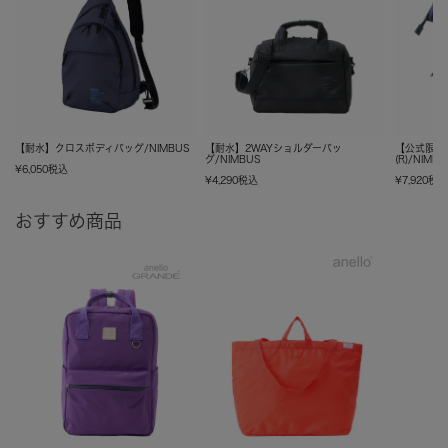
【耐水】クロスボディバッグ/NIMBUS
【耐水】2WAYショルダーバッ
【公式限定
グ/NIMBUS
(R)/NIMB
¥
6,050
税込
¥
4,290
税込
¥
7,920
税
おすすめ商品