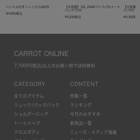
ハンドル付きリュック/CANDY
【大容量】33L 2WAYパッカブルトート
【大容量】
バッグ/TOY
ク/TOY
¥
4,950
税込
¥
4,290
税込
¥
5,390
税
CARROT ONLINE
7,700円(税込)以上のお買い物で送料無料
全てのアイテム
特集一覧
リュック/バックパック
ランキング
ショルダーバッグ
今月のおすすめ
トートバッグ
新商品一覧
クロスボディ
ニュース・メディア掲載