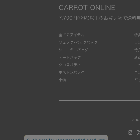
CARROT ONLINE
7,700円(税込)以上のお買い物で送料
全てのアイテム
特
リュック/バックパック
ラ
ショルダーバッグ
今
トートバッグ
新
クロスボディ
ニ
ボストンバッグ
ロ
小物
バ
ane