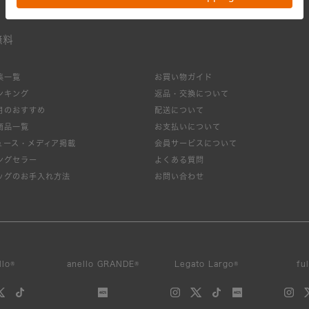
無料
集一覧
お買い物ガイド
ンキング
返品・交換について
月のおすすめ
配送について
商品一覧
お支払いについて
ュース・メディア掲載
会員サービスについて
ングセラー
よくある質問
ッグのお手入れ方法
お問い合わせ
llo®
anello GRANDE®
Legato Largo®
fu