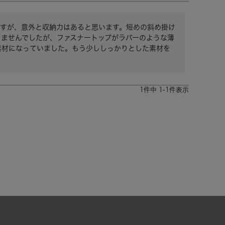
ですが、意外と収納力はあると思います。短めの斜め掛け
ませんでしたが、ファスナートップがラバーのような薄
素材になっていました。もう少ししっかりとした素材を
。
1
件中
1
-
1
件表示