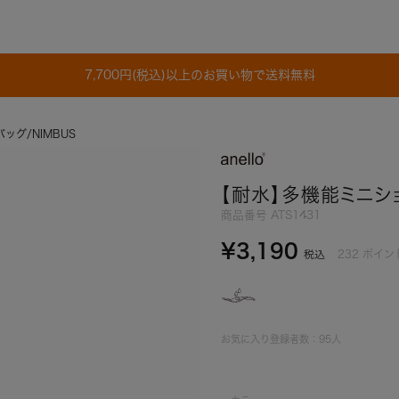
7,700円(税込)以上のお買い物で送料無料
グ/NIMBUS
【耐水】多機能ミニショ
商品番号
ATS1431
¥
3,190
232
ポイン
税込
お気に入り登録者数：
95
人