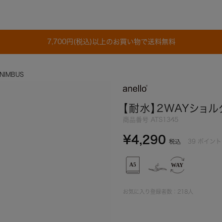
7,700円(税込)以上のお買い物で送料無料
IMBUS
【耐水】2WAYショル
商品番号
ATS1345
¥
4,290
39
ポイント
税込
お気に入り登録者数：
218
人