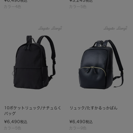
¥
6,490
¥
3,245
税込
税込
カラー4色
カラー5色
10ポケットリュック/ナチュらく
リュック/たすかるっかばん
バッグ
¥
6,490
¥
6,490
税込
税込
カラー5色
カラー9色