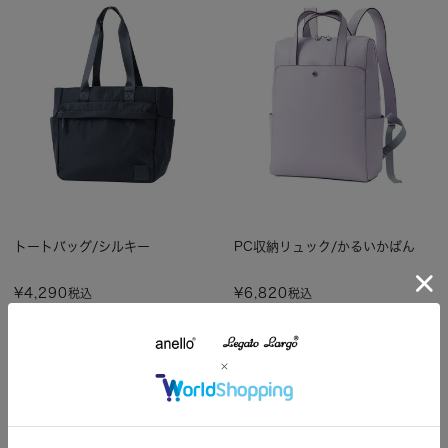
トートバッグ/シルキー
PC収納リュック/かるいかばん
¥
4,290
¥
6,820
税込
税込
カラー6色
カラー11色