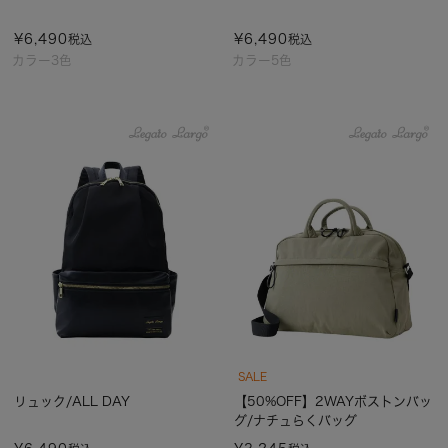
¥
6,490
¥
6,490
税込
税込
カラー3色
カラー5色
SALE
リュック/ALL DAY
【50%OFF】2WAYボストンバッ
グ/ナチュらくバッグ