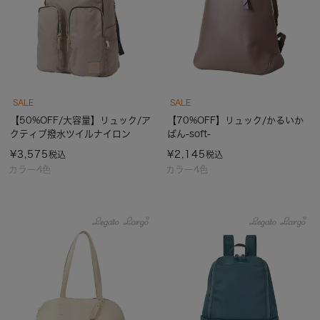
SALE
SALE
【50%OFF/大容量】リュック/ア
【70%OFF】リュック/かるいか
クティブ撥水ツイルナイロン
ばん-soft-
¥
3,575
¥
2,145
税込
税込
カラー4色
カラー4色