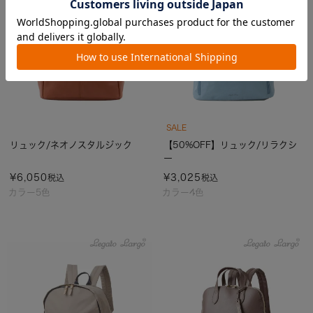
SALE
リュック/ネオノスタルジック
【50%OFF】リュック/リラクシ
ー
¥
6,050
¥
3,025
税込
税込
カラー5色
カラー4色