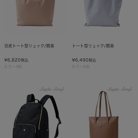
合皮トート型リュック/肩楽
トート型リュック/肩楽
¥
6,820
¥
6,490
税込
税込
カラー4色
カラー6色