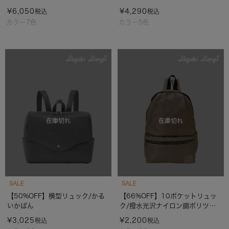
¥
6,050
¥
4,290
税込
税込
カラー7色
カラー5色
在庫切れ
在庫切れ
SALE
SALE
【50%OFF】横型リュック/かる
【66%OFF】10ポケットリュッ
いかばん
ク/撥水光沢ナイロン調ポリツイ
ル
¥
3,025
¥
2,200
税込
税込