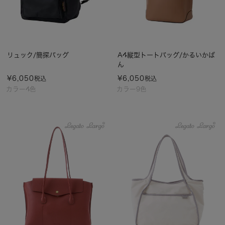
リュック/簡探バッグ
A4縦型トートバッグ/かるいかば
ん
¥
6,050
¥
6,050
税込
税込
カラー4色
カラー9色