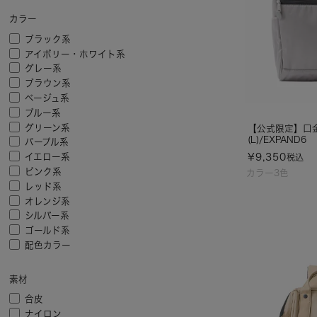
カラー
ブラック系
アイボリー・ホワイト系
グレー系
ブラウン系
ベージュ系
ブルー系
グリーン系
【公式限定】口
(L)/EXPAND6
パープル系
¥
9,350
イエロー系
税込
ピンク系
カラー3色
レッド系
オレンジ系
シルバー系
ゴールド系
配色カラー
素材
合皮
ナイロン