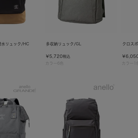
撥水リュック/HC
多収納リュック/GL
クロスボ
¥
5,720
¥
6,05
税込
カラー6色
カラー1