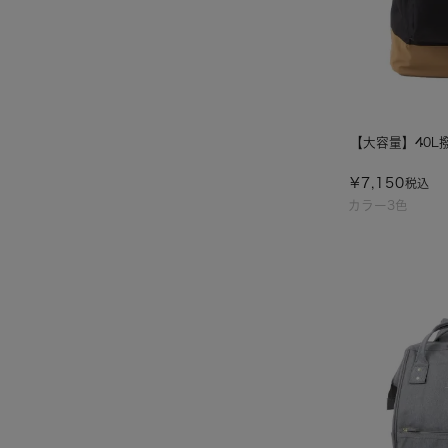
【大容量】40L
¥
7,150
税込
カラー3色