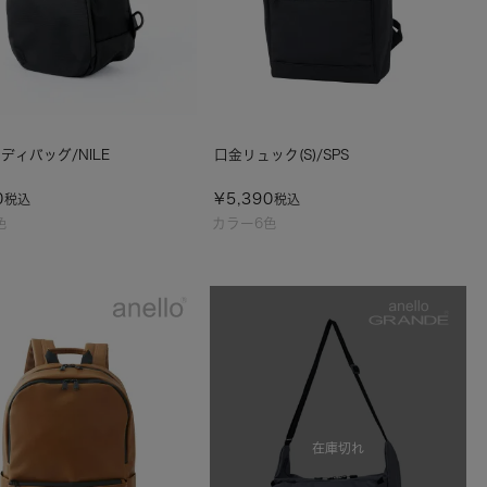
ディバッグ/NILE
口金リュック(S)/SPS
0
¥
5,390
税込
税込
色
カラー6色
在庫切れ