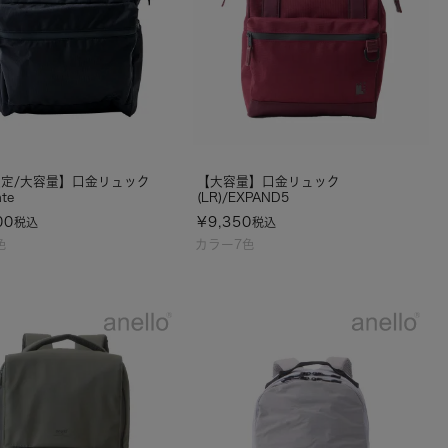
定/大容量】口金リュック
【大容量】口金リュック
nte
(LR)/EXPAND5
00
¥
9,350
税込
税込
色
カラー7色