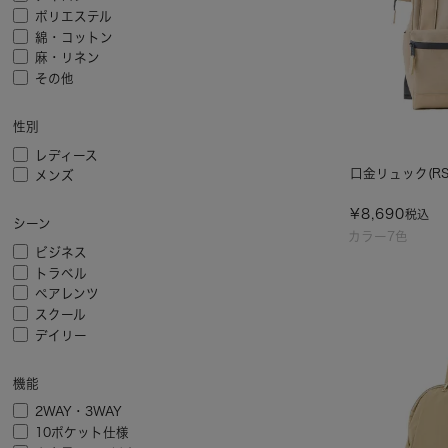
ポリエステル
綿・コットン
麻・リネン
その他
性別
レディース
口金リュック(RS)
メンズ
¥
8,690
税込
シーン
カラー7色
ビジネス
トラベル
ペアレンツ
スクール
デイリー
機能
2WAY・3WAY
10ポケット仕様