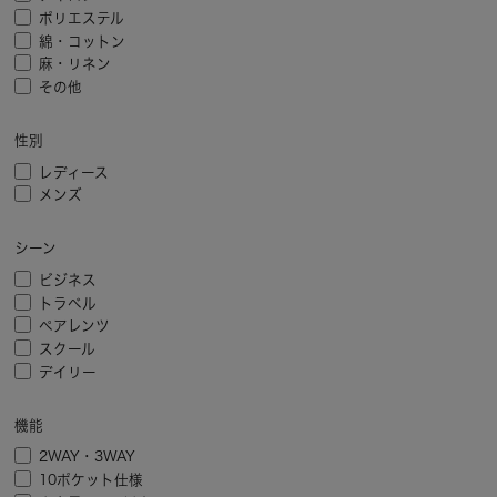
ポリエステル
綿・コットン
麻・リネン
その他
性別
レディース
メンズ
シーン
ビジネス
トラベル
ペアレンツ
スクール
デイリー
機能
2WAY・3WAY
10ポケット仕様