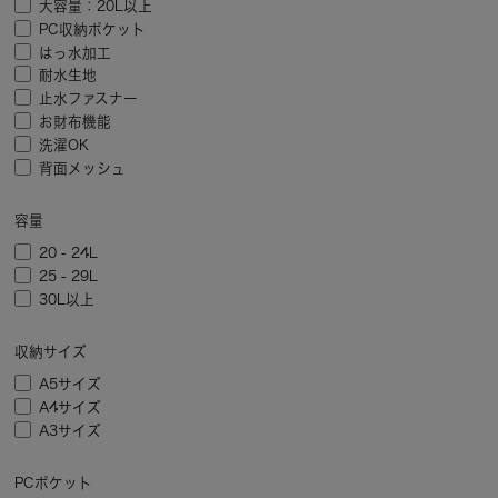
大容量：20L以上
PC収納ポケット
はっ水加工
耐水生地
止水ファスナー
お財布機能
洗濯OK
背面メッシュ
容量
20 - 24L
25 - 29L
30L以上
収納サイズ
A5サイズ
A4サイズ
A3サイズ
PCポケット