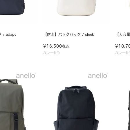
 adapt
【耐水】バックパック / sleek
【大容量
¥
16,500
¥
18,7
税込
カラー5色
カラー5