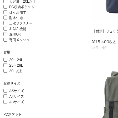
大容量：20L以上
PC収納ポケット
はっ水加工
耐水生地
止水ファスナー
お財布機能
【耐水】リュック /
洗濯OK
背面メッシュ
¥
15,400
税込
カラー4色
容量
20 - 24L
25 - 29L
30L以上
収納サイズ
A5サイズ
A4サイズ
A3サイズ
PCポケット