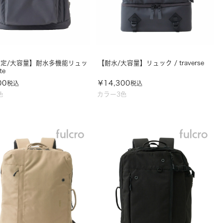
定/大容量】耐水多機能リュッ
【耐水/大容量】リュック / traverse
te
00
¥
14,300
税込
税込
色
カラー3色