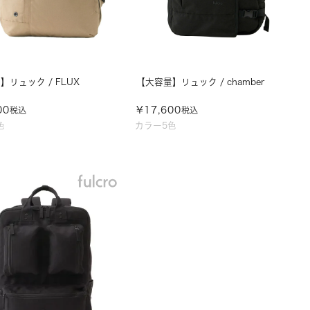
】リュック / FLUX
【大容量】リュック / chamber
00
¥
17,600
税込
税込
色
カラー5色