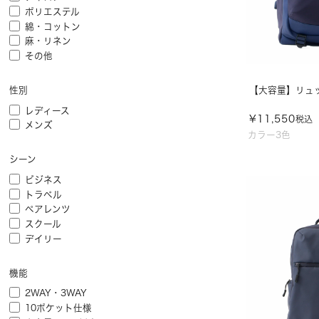
ポリエステル
綿・コットン
麻・リネン
その他
【大容量】リュック 
性別
レディース
¥
11,550
税込
メンズ
カラー3色
シーン
ビジネス
トラベル
ペアレンツ
スクール
デイリー
機能
2WAY・3WAY
10ポケット仕様