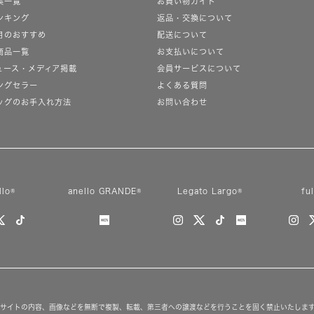
集一覧
お買い物ガイド
ンキング
返品・交換について
月のおすすめ
配送について
商品一覧
お支払いについて
絞り込み
ュース・メディア掲載
会員サービスについて
ングセラー
よくある質問
ッグのお手入れ方法
お問い合わせ
新着
SALE
カテゴリ
llo®
anello GRANDE®
Legato Largo®
fu
カラー
素材
性別
サイトの内容、画像などを無断で複製、転載、第三者への譲渡などを行うことを固く禁止いたしま