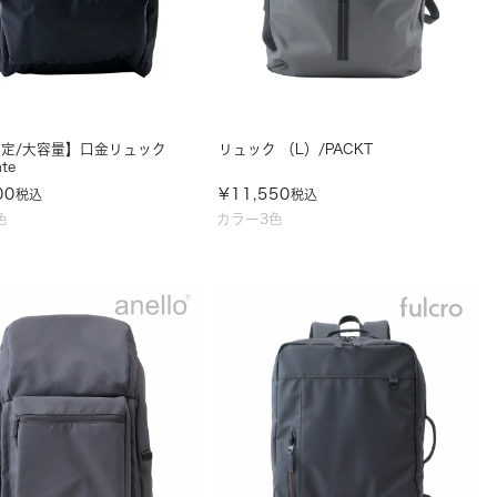
定/大容量】口金リュック
リュック （L）/PACKT
nte
00
¥
11,550
税込
税込
色
カラー3色