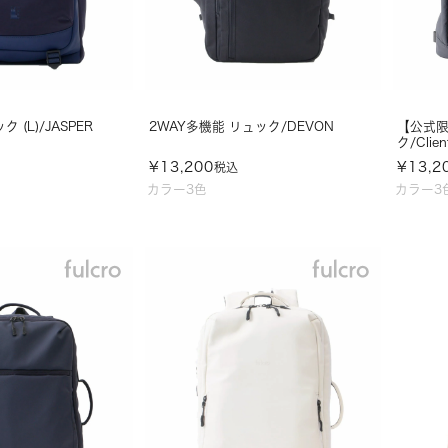
(L)/JASPER
2WAY多機能 リュック/DEVON
【公式限
ク/Clien
¥
13,200
¥
13,2
税込
カラー3色
カラー3