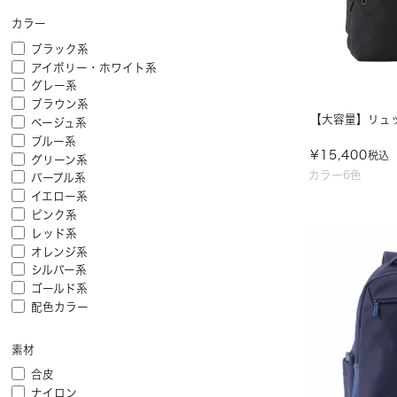
カラー
ブラック系
アイボリー・ホワイト系
グレー系
ブラウン系
【大容量】リュック
ベージュ系
ブルー系
¥
15,400
税込
グリーン系
カラー6色
パープル系
イエロー系
ピンク系
レッド系
オレンジ系
シルバー系
ゴールド系
配色カラー
素材
合皮
ナイロン