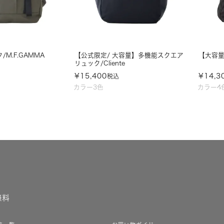
M.F.GAMMA
【公式限定/ 大容量】多機能スクエア
【大容量】
リュック/Cliente
¥
15,400
¥
14,3
税込
カラー3色
カラー4
無料