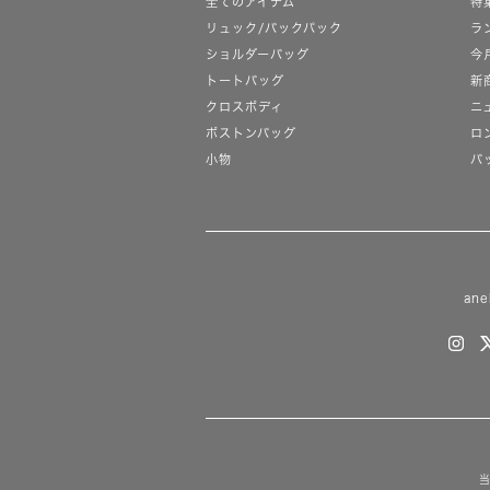
全てのアイテム
特
リュック/バックパック
ラ
ショルダーバッグ
今
トートバッグ
新
クロスボディ
ニ
ボストンバッグ
ロ
小物
バ
ane
当