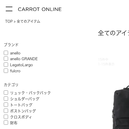
TOP
全てのアイテム
全てのアイ
ブランド
anello
anello GRANDE
15
件中
1
-
15
件表示
LegatoLargo
fulcro
カテゴリ
リュック・バックパック
ショルダーバッグ
トートバッグ
ボストンバッグ
クロスボディ
財布