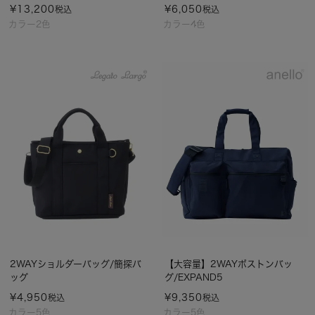
¥
13,200
¥
6,050
税込
税込
カラー2色
カラー4色
2WAYショルダーバッグ/簡探バ
【大容量】2WAYボストンバッ
ッグ
グ/EXPAND5
¥
4,950
¥
9,350
税込
税込
カラー5色
カラー5色