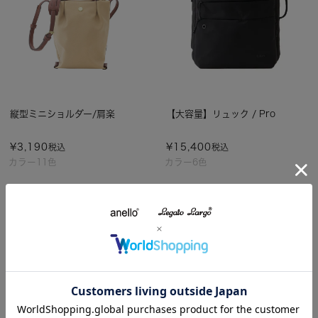
縦型ミニショルダー/肩楽
【大容量】リュック / Pro
¥
3,190
¥
15,400
税込
税込
カラー11色
カラー6色