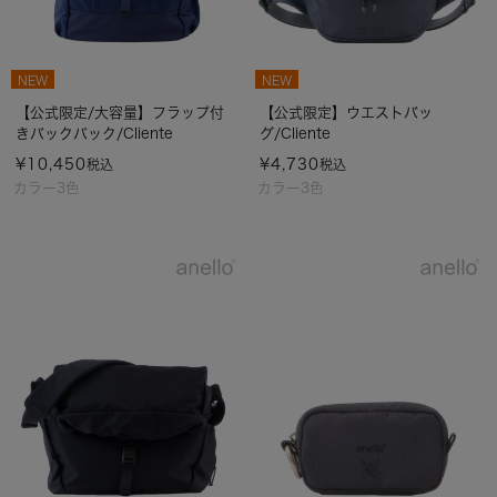
NEW
NEW
【公式限定/大容量】フラップ付
【公式限定】ウエストバッ
きバックパック/Cliente
グ/Cliente
¥
10,450
¥
4,730
税込
税込
カラー3色
カラー3色