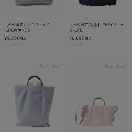
【公式限定】口金リュック
【公式限定/耐水】2WAYリュッ
(L)/EXPAND6
ク/LIFE
¥
9,350
¥
8,690
税込
税込
カラー3色
カラー3色