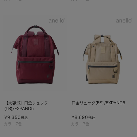
【大容量】口金リュック
口金リュック(RS)/EXPAND5
(LR)/EXPAND5
¥
9,350
¥
8,690
税込
税込
カラー7色
カラー7色