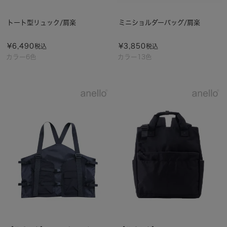
トート型リュック/肩楽
ミニショルダーバッグ/肩楽
¥
6,490
¥
3,850
税込
税込
カラー6色
カラー13色