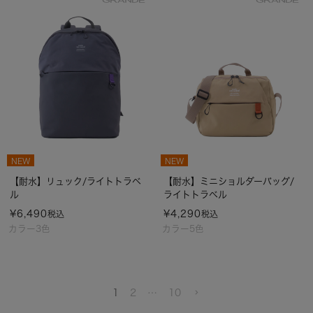
NEW
NEW
【耐水】リュック/ライトトラベ
【耐水】ミニショルダーバッグ/
ル
ライトトラベル
¥
6,490
¥
4,290
税込
税込
カラー3色
カラー5色
1
2
…
10