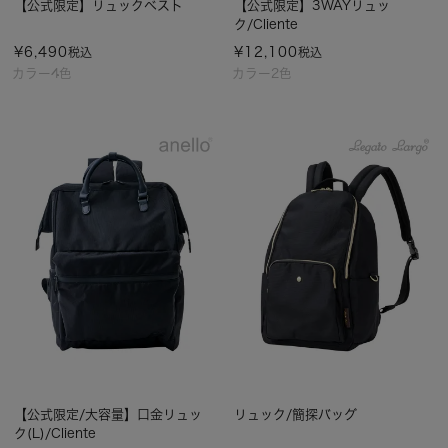
【公式限定】リュックベスト
【公式限定】3WAYリュッ
ク/Cliente
¥
6,490
¥
12,100
税込
税込
カラー4色
カラー2色
【公式限定/大容量】口金リュッ
リュック/簡探バッグ
ク(L)/Cliente