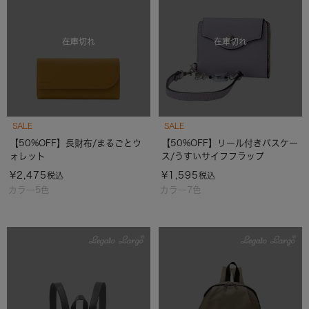
在庫切れ
在庫切れ
SALE
SALE
【50%OFF】長財布/まるごとウ
【50%OFF】リール付きパスケー
ォレット
ス/うすいサイフフラップ
¥
2,475
¥
1,595
税込
税込
カラー5色
カラー7色