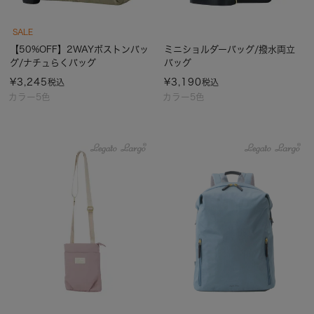
SALE
【50%OFF】2WAYボストンバッ
ミニショルダーバッグ/撥水両立
グ/ナチュらくバッグ
バッグ
¥
3,245
¥
3,190
税込
税込
カラー5色
カラー5色