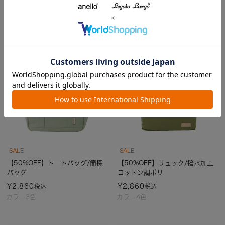
SALE
SALE
【50%OFF】トートバッグ/簡探
【50%OFF】リュック/撥水加工
バッグ
コットン調ポリ
¥
2,860
¥
2,860
税込
税込
カラー3色
カラー4色