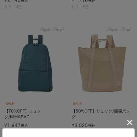
¥
2,145
¥
1,716
税込
税込
カラー4色
カラー5色
SALE
SALE
【70%OFF】リュッ
【50%OFF】リュック/簡探バッ
ク/MIHABAG
グ
¥
1,947
¥
3,025
税込
税込
カラー3色
カラー2色