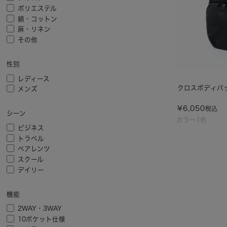
ポリエステル
綿・コットン
麻・リネン
その他
性別
レディース
クロスボディバッグ
メンズ
¥
6,050
税込
シーン
カラー1色
ビジネス
トラベル
ペアレンツ
スクール
デイリー
機能
2WAY・3WAY
10ポケット仕様