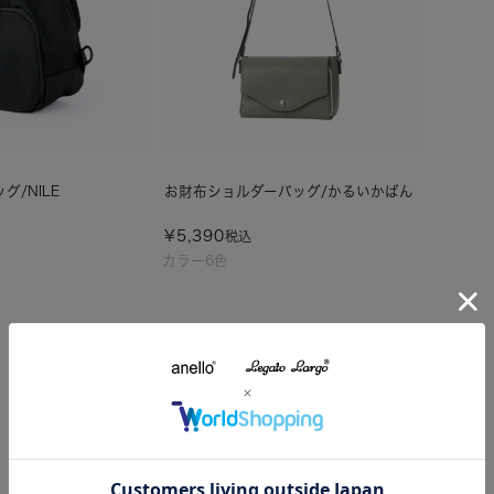
/NILE
お財布ショルダーバッグ/かるいかばん
¥
5,390
税込
カラー6色