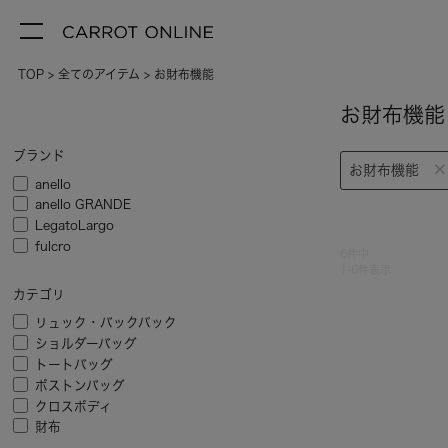
TOP
全てのアイテム
お財布機能
お財布機能
ブランド
お財布機能
anello
anello GRANDE
LegatoLargo
fulcro
6
件中
1
-
6
件表示
カテゴリ
リュック・バックパック
ショルダーバッグ
トートバッグ
ボストンバッグ
クロスボディ
財布