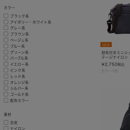
カラー
ブラック系
アイボリー・ホワイト系
グレー系
ブラウン系
ベージュ系
NEW
ブルー系
グリーン系
財布付きミニシ
テージナイロン
パープル系
¥
2,750
イエロー系
税込
ピンク系
カラー5色
レッド系
オレンジ系
シルバー系
ゴールド系
配色カラー
素材
合皮
ナイロン