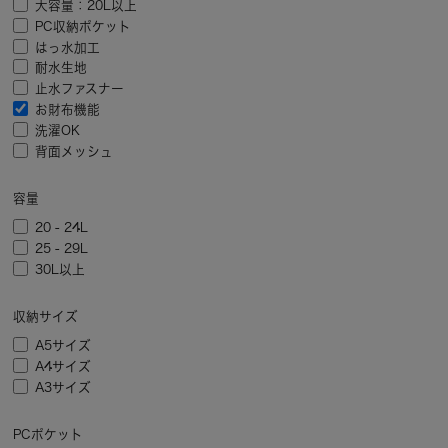
大容量：20L以上
PC収納ポケット
はっ水加工
耐水生地
止水ファスナー
お財布機能
洗濯OK
背面メッシュ
容量
20 - 24L
25 - 29L
30L以上
収納サイズ
A5サイズ
A4サイズ
A3サイズ
PCポケット