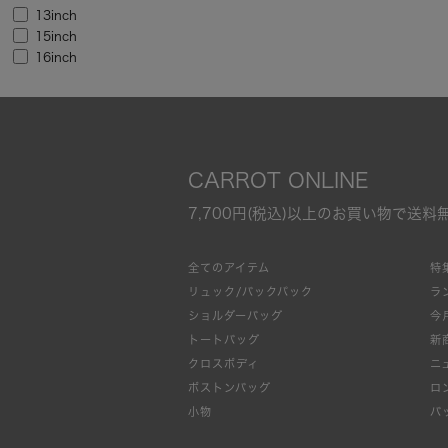
13inch
15inch
16inch
CARROT ONLINE
7,700円(税込)以上のお買い物で送料
全てのアイテム
特
リュック/バックパック
ラ
ショルダーバッグ
今
トートバッグ
新
クロスボディ
ニ
ボストンバッグ
ロ
小物
バ