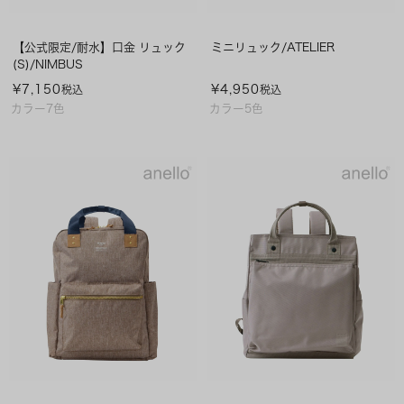
【公式限定/耐水】口金 リュック
ミニリュック/ATELIER
(S)/NIMBUS
¥
7,150
¥
4,950
税込
税込
カラー7色
カラー5色