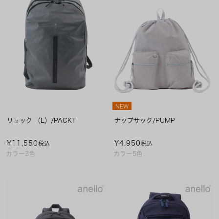
NEW
リュック （L）/PACKT
ナップサック/PUMP
¥
11,550
¥
4,950
税込
税込
カラー3色
カラー5色