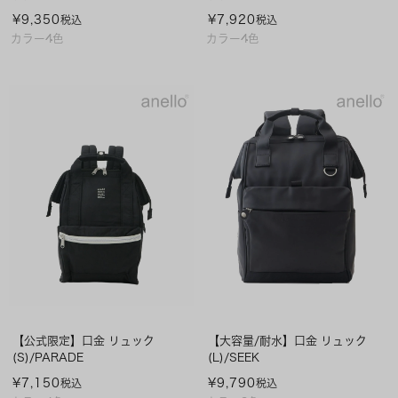
¥
9,350
¥
7,920
税込
税込
カラー4色
カラー4色
【公式限定】口金 リュック
【大容量/耐水】口金 リュック
(S)/PARADE
(L)/SEEK
¥
7,150
¥
9,790
税込
税込