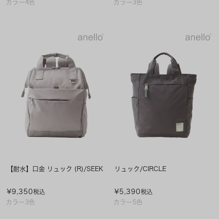
カラー4色
カラー3色
【耐水】口金 リュック (R)/SEEK
リュック/CIRCLE
¥
9,350
¥
5,390
税込
税込
カラー3色
カラー5色