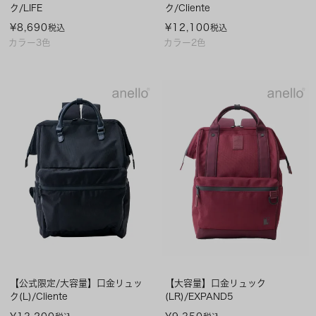
ク/LIFE
ク/Cliente
¥
8,690
¥
12,100
税込
税込
カラー3色
カラー2色
【公式限定/大容量】口金リュッ
【大容量】口金リュック
ク(L)/Cliente
(LR)/EXPAND5