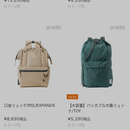
¥
13,200
¥
9,350
税込
税込
カラー2色
カラー7色
NEW
口金リュック(RS)/EXPAND5
【大容量】パッカブル巾着リュッ
ク/TOY
¥
8,690
¥
5,390
税込
税込
カラー7色
カラー3色