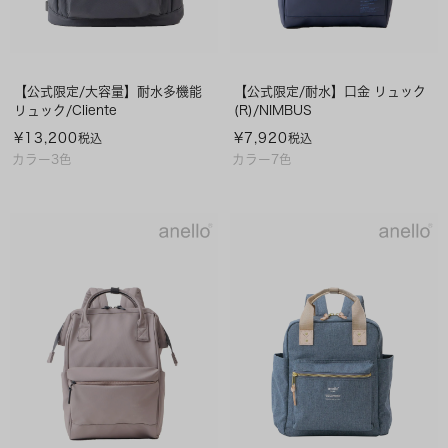
【公式限定/大容量】耐水多機能
【公式限定/耐水】口金 リュック
リュック/Cliente
(R)/NIMBUS
¥
13,200
¥
7,920
税込
税込
カラー3色
カラー7色