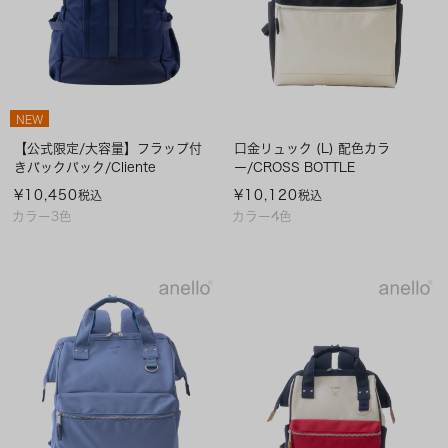
NEW
【公式限定/大容量】フラップ付
口金リュック (L) 配色カラ
きバックパック/Cliente
ー/CROSS BOTTLE
¥
10,450
¥
10,120
税込
税込
カラー3色
カラー4色